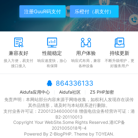
注册GuuR码支付
乐橙付（易支付）
兼容友好
性能稳定
用户体验
持续更新
接入方便，易支付
响应速度快，放心
响应式布局，兼容
不断升级维护，更
接口接入
有保障
各种设备
好服务用户
864336133
Aidufa应用中心
Aidufa社区
Z5 PHP加密
免责声明：本网站部分内容来源于网络收集，如权利人发现存在误传
其作品情形，请及时与本站联系进行删除。
支付业务许可证：Z20012346000018 增值电信业务经营许可证：港
B2-20110013
Copyright Your WebSite.Some Rights Reserved.港ICP备
2021005018号-4
Powered By
Z-BlogPHP
. Theme by
TOYEAN
.