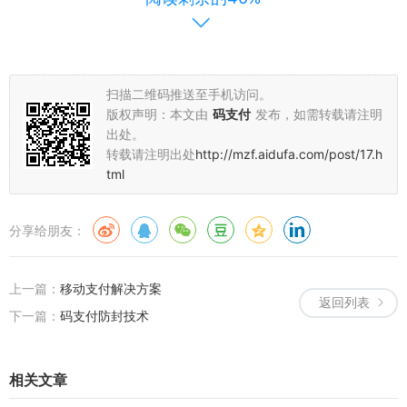
支付，尤其是年轻群体，对码支付这种便捷方式更为青睐。
商家若能提供码支付服务，便能满足消费者需求，赢得信任
与喜爱，进而提升销售额与客户忠诚度。
线上应用的广泛拓展
扫描二维码推送至手机访问。
除线下场景外，码支付系统在电商平台与移动应用中同样应
版权声明：本文由
码支付
发布，如需转载请注明
用广泛。在电商购物时，消费者只需在支付页面扫描商家提
出处。
转载请注明出处
http://mzf.aidufa.com/post/17.h
供的二维码，即可完成支付，无需跳转至其他支付页面，购
tml
物流程更加顺畅。此外，码支付系统还能与电商平台的会员
系统、优惠券系统等整合，为消费者提供更多优惠与便利。
分享给朋友：
在移动应用方面，码支付系统可用于电影票、音乐会员、在
线课程等各类付费服务的支付，使用户在使用应用时能轻松
完成支付，无需繁琐的注册登录流程。
上一篇：
移动支付解决方案
返回列表
发展面临的挑战与应对
下一篇：
码支付防封技术
码支付系统的发展并非一帆风顺，也面临着一些挑战，其中
安全问题尤为关键。由于码支付关乎用户资金安全，因此必
相关文章
须保障支付过程的安全与保密。这就要求支付机构加大技术