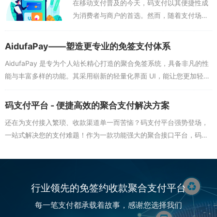
在移动支付普及的今天，码支付以其便捷性成
付...
为消费者与商户的首选。然而，随着支付场景
的扩展，二维码被篡改、交易数据泄露等风险
事件频发，支付平台面临账户冻结、资金损失
AidufaPay——塑造更专业的免签支付体系
等挑战。为应对这些威胁，码支付防封技术
AidufaPay 是专为个人站长精心打造的聚合免签系统，具备非凡的性
正...
能与丰富多样的功能。其采用崭新的轻量化界面 UI，能让您更加轻松
快捷地化解知识付费与运营赞助方面的难题。与此同时，它基于高性
能的...
码支付平台 - 便捷高效的聚合支付解决方案
还在为支付接入繁琐、收款渠道单一而苦恼？码支付平台强势登场，
一站式解决您的支付难题！作为一款功能强大的聚合接口平台，码支
付官网为您提供 1 分钟快速接入支付的极致体验。一、强大的支付集
成能力码支付平台...
行业领先的免签约收款聚合支付平台
每一笔支付都承载着故事，感谢您选择我们