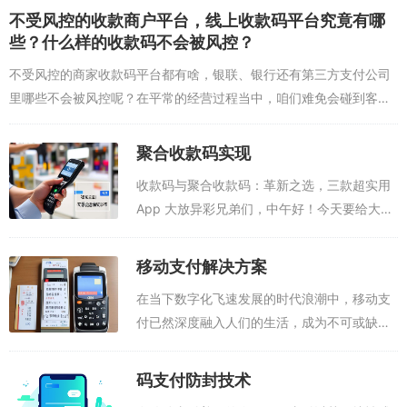
研发投入，采用先进的加密技术与安全认证机制，防止支付
不受风控的收款商户平台，线上收款码平台究竟有哪
信息被窃取与篡改。同时，相关部门也需加强对码支付行业
些？什么样的收款码不会被风控？
的监管，制定法律法规，规范支付机构行为，保障用户合法
不受风控的商家收款码平台都有啥，银联、银行还有第三方支付公司
权益。
里哪些不会被风控呢？在平常的经营过程当中，咱们难免会碰到客户
码支付系统作为新兴支付方式，具备巨大的发展潜力与广阔
投诉举报之类的恶意行为，致使收款出现问题。在当下这个社会，移
的应用前景。它以便捷、高效、安全的特性，改变着我们的
动支付变得越来越普遍...
聚合收款码实现
支付习惯与生活方式。随着技术不断进步与监管日益完善，
收款码与聚合收款码：革新之选，三款超实用
码支付系统将持续创新发展，为我们提供更优质的支付服
App 大放异彩兄弟们，中午好！今天要给大家
务。让我们共同期待码支付系统在未来引领便捷支付新时
重磅推荐 3 款好用到爆的 App ！咱们先来说
代，为经济发展与社会进步贡献更多力量。
说收款码的重要性。在日常消费场景里，收款
移动支付解决方案
码已然成为不可或缺的支付工...
在当下数字化飞速发展的时代浪潮中，移动支
付已然深度融入人们的生活，成为不可或缺的
关键部分。其凭借便捷、高效与安全的显著特
性，彻底革新了我们的支付模式，为消费者与
码支付防封技术
商家均带来了众多实实在在的便利。移动支